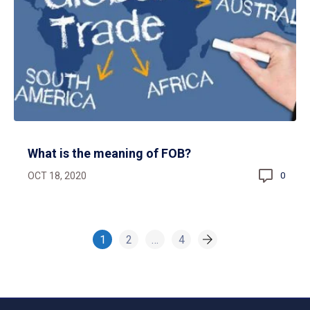
What is the meaning of FOB?
OCT 18, 2020
0
1
2
…
4