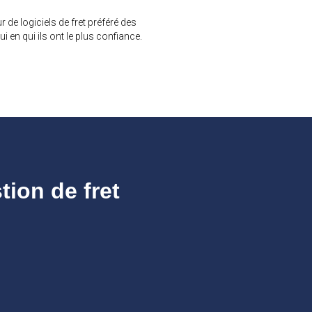
r de logiciels de fret préféré des
lui en qui ils ont le plus confiance.
ion de fret