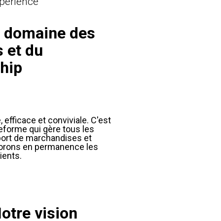
périence
e domaine des
s et du
hip
efficace et conviviale. C'est
eforme qui gère tous les
port de marchandises et
liorons en permanence les
ients.
otre vision