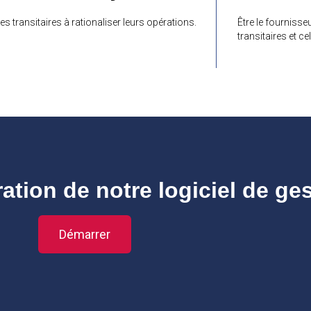
les transitaires à rationaliser leurs opérations.
Être le fournisseu
transitaires et ce
ion de notre logiciel de gest
Démarrer