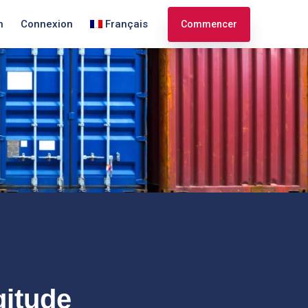
n
Connexion
Français
Commencer
English
Español
gitude