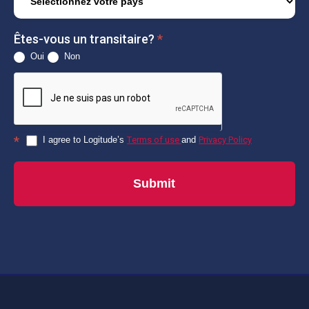
Êtes-vous un transitaire?
*
Oui
Non
*
I agree to Logitude’s
Тerms of use
and
Privacy Policy
Submit