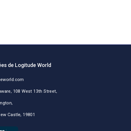
es de Logitude World
deworld.com
aware, 108 West 13th Street,
ington,
New Castle, 19801