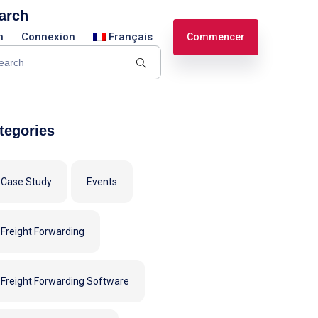
arch
n
Connexion
Français
Commencer
English
Español
tegories
Case Study
Events
Freight Forwarding
Freight Forwarding Software