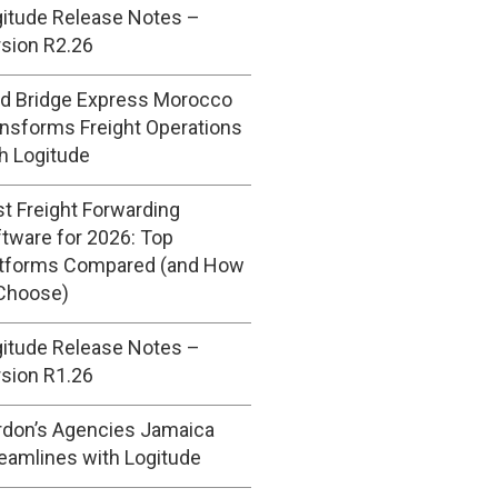
itude Release Notes –
sion R2.26
ld Bridge Express Morocco
nsforms Freight Operations
h Logitude
t Freight Forwarding
tware for 2026: Top
atforms Compared (and How
 Choose)
itude Release Notes –
sion R1.26
rdon’s Agencies Jamaica
eamlines with Logitude