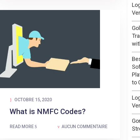
Log
Ver
Go
Tra
wit
Bes
Sof
Pl
to
Log
OCTOBRE 15, 2020
Ver
What is NMFC Codes?
Go
READ MORE
AUCUN COMMENTAIRE
Str