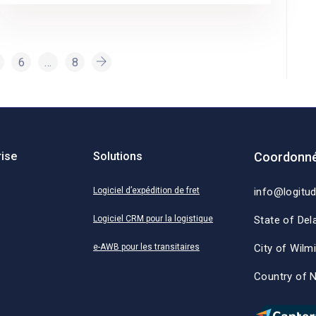
6
…
8
rise
Solutions
Coordonné
Logiciel d’expédition de fret
info@logitu
Logiciel CRM pour la logistique
State of Del
e-AWB pour les transitaires
City of Wilm
Country of 