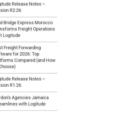
itude Release Notes –
sion R2.26
ld Bridge Express Morocco
nsforms Freight Operations
h Logitude
t Freight Forwarding
tware for 2026: Top
atforms Compared (and How
 Choose)
itude Release Notes –
sion R1.26
rdon’s Agencies Jamaica
eamlines with Logitude