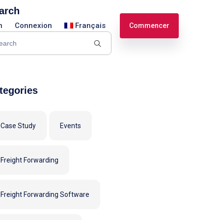
arch
n
Connexion
Français
Commencer
English
Español
tegories
Case Study
Events
Freight Forwarding
Freight Forwarding Software