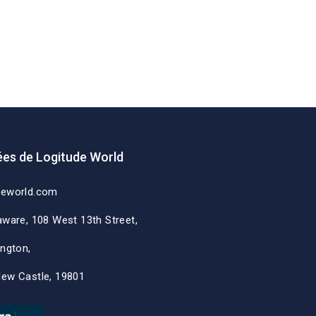
es de Logitude World
deworld.com
aware, 108 West 13th Street,
ington,
New Castle, 19801