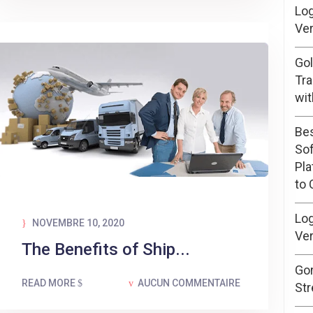
Log
Ver
Go
Tra
wit
Bes
Sof
Pl
to
Log
NOVEMBRE 10, 2020
Ver
The Benefits of Ship...
Go
READ MORE
AUCUN COMMENTAIRE
Str