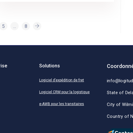
5
…
8
rise
Solutions
Coordonné
Logiciel d’expédition de fret
info@logitu
Logiciel CRM pour la logistique
State of Del
e-AWB pour les transitaires
City of Wilm
Country of 