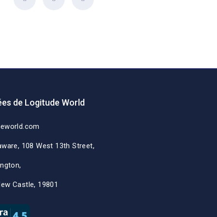
es de Logitude World
deworld.com
aware, 108 West 13th Street,
ington,
New Castle, 19801