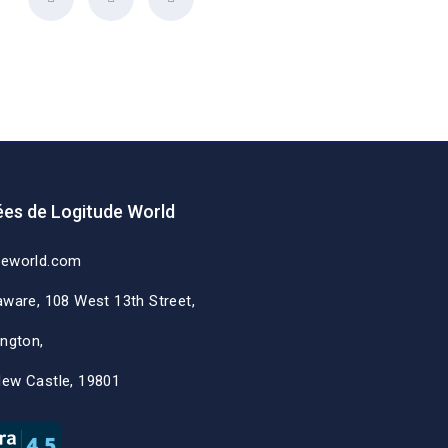
es de Logitude World
deworld.com
aware, 108 West 13th Street,
ington,
New Castle, 19801