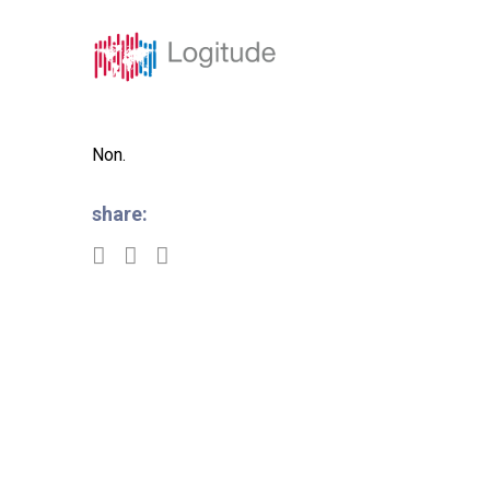
Solutions
Caracté
Non.
share: