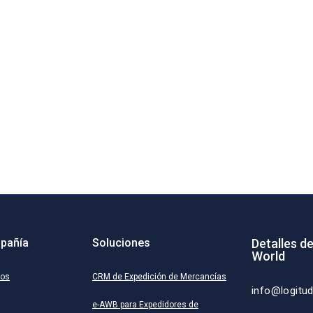
pañía
Soluciones
Detalles d
World
ros
CRM de Expedición de Mercancías
info@logitu
e-AWB para Expedidores de