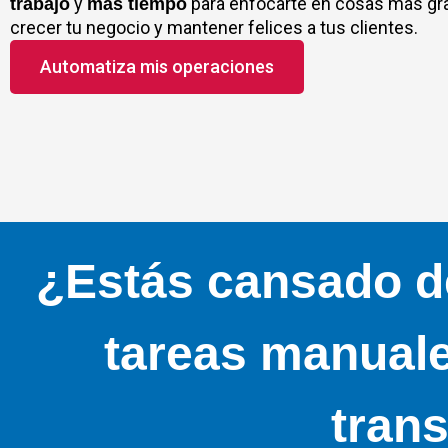
y
para enfocarte en cosas más gr
trabajo
más tiempo
crecer tu negocio y mantener felices a tus clientes.
Automatiza mis operaciones
¿Estás cansado d
tareas manuale
tran