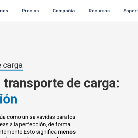
ones
Precios
Compañía
Recursos
Sopor
e carga
Reciente
l transporte de carga:
Reciente
Reciente
ión
úa como un salvavidas para los
reas a la perfección, de forma
ntemente.Esto significa
menos