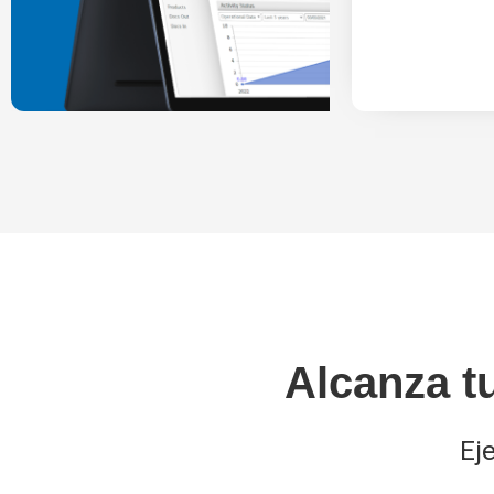
Alcanza t
Ej