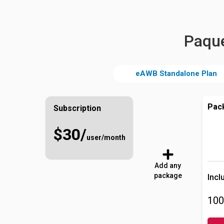
Paqu
eAWB Standalone Plan
Pac
Subscription
$30/
user/month
Add any
package
Incl
10