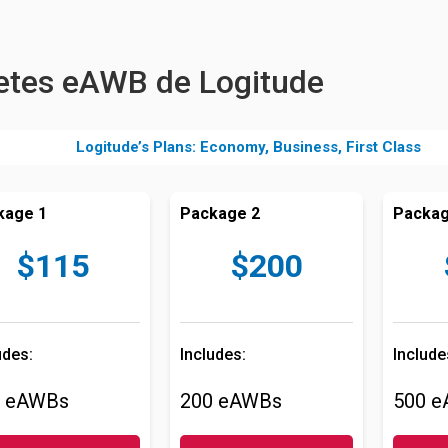
etes eAWB de Logitude
Logitude’s Plans: Economy, Business, First Class
kage 1
Package 2
Packag
$115
$200
udes:
Includes:
Include
0 eAWBs
200 eAWBs
500 