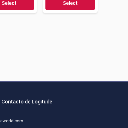
Select
Select
e Contacto de Logitude
deworld.com