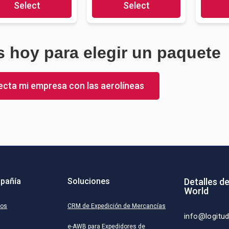
Select
Select
 hoy para elegir un paquete
cta mi empresa con las aerolíneas
pañía
Soluciones
Detalles d
World
ros
CRM de Expedición de Mercancías
info@logitu
e-AWB para Expedidores de