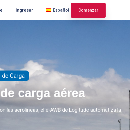
te
Ingresar
Español
Comenzar
English
Français
 de Carga
 de carga aérea
con las aerolíneas, el e-AWB de Logitude automatiza la