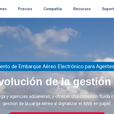
ones
Precios
Compañía
Recursos
Sopor
Reciente
ento de Embarque Aéreo Electrónico para Agentes
Reciente
Reciente
volución de la gestión
arga y agencias aduaneras, y ofrecer una conexión fluida 
gestión de la carga aérea al digitalizar el AWB en papel.