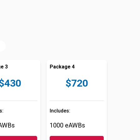
e 3
Package 4
$430
$720
s:
Includes:
eAWBs
1000 eAWBs