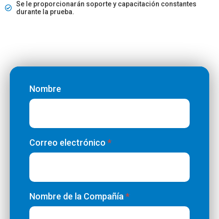
Se le proporcionarán soporte y capacitación constantes
durante la prueba.
Nombre
Trial
Sign
Up
Correo electrónico
*
Nombre de la Compañía
*