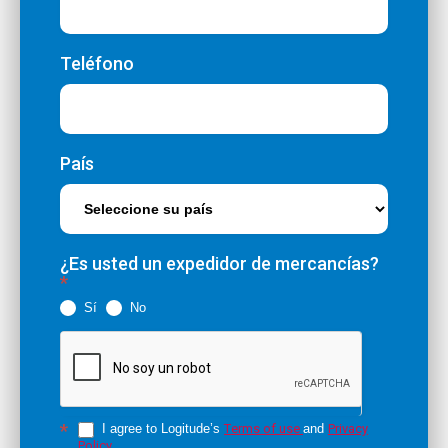
Teléfono
País
¿Es usted un expedidor de mercancías?
*
Sí
No
*
I agree to Logitude’s
Тerms of use
and
Privacy
Policy