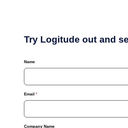
Try Logitude out and se
Name
Trial
Sign
Up
Email
*
|
OLD
Company Name