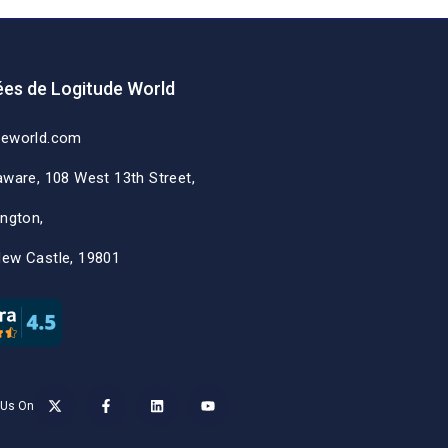
es de Logitude World
deworld.com
aware, 108 West 13th Street,
ington,
New Castle, 19801
 Us On