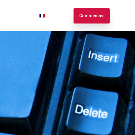
n
Connexion
Français
Commencer
English
Español