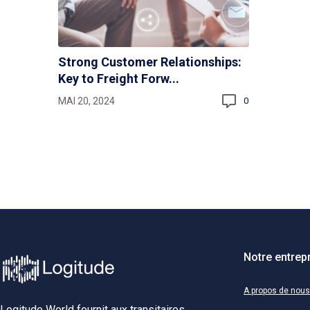
Strong Customer Relationships:
Key to Freight Forw...
MAI 20, 2024
0
Notre entrep
A propos de nous
Logitude World fournit aux transitaires